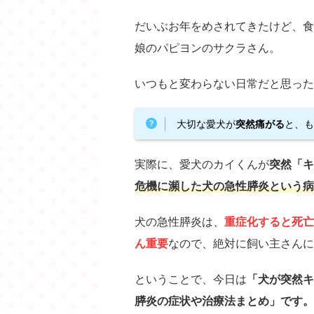
だいぶお年をめされてきたけど、食
娘のパピヨンのサクラさん。
いつもと変わらない日常だと思った
大切な愛犬が
突然痛がる
と、
実際に、愛犬のカイくんが
突然「キ
危機に瀕した犬の急性膵炎という病
犬の急性膵炎は、
重症化すると死亡
ん重要
なので、絶対に飼い主さんに
ということで、今日は
「犬が突然キ
膵炎の症状や治療法まとめ」です。