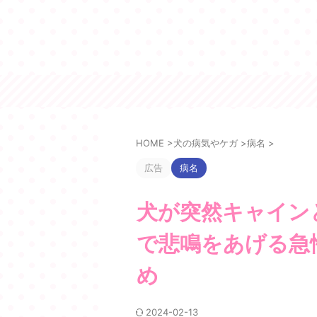
この
HOME
>
犬の病気やケガ
>
病名
>
広告
病名
犬が突然キャイン
で悲鳴をあげる急
め
2024-02-13