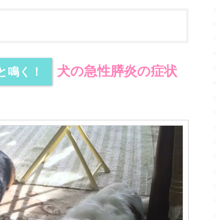
犬の急性膵炎の症状
と鳴く！