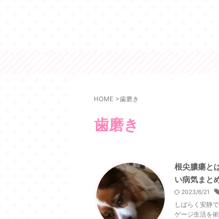
HOME
>
歯磨き
歯磨き
根尖膿瘍と
い病気まと
2023/6/21
しばらく安静で
ゲージ生活を術