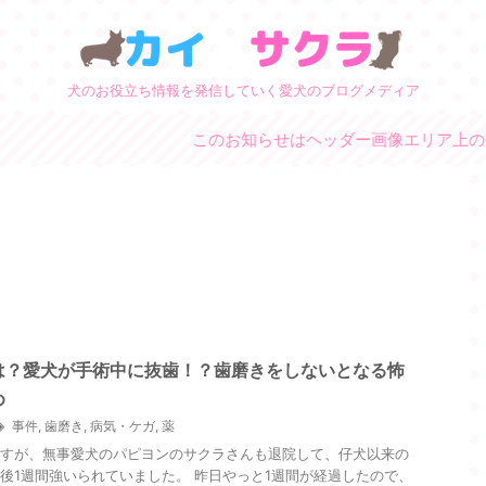
犬のお役立ち情報を発信していく愛犬のブログメディア
このお知らせはヘッダー画像エリア上のウィ
は？愛犬が手術中に抜歯！？歯磨きをしないとなる怖
め
事件
,
歯磨き
,
病気・ケガ
,
薬
すが、無事愛犬のパピヨンのサクラさんも退院して、仔犬以来の
後1週間強いられていました。 昨日やっと1週間が経過したので、